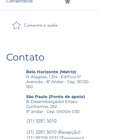
0.0 / 5 (0)
Comentários
Comente e avalie
Vitória reafirmada na
É inconstituciona
SDI-I do TST aos
municipal que au
aposentados do
incorporação d
BANESPA
extras sobre os
vencimentos do
Contato
Belo Horizonte (Matriz)
R. Alagoas, 1.314 • Edifício 5ª
Avenida - 8º Andar - Cep.
30130-
160
São Paulo (Ponto de apoio)
R. Desembargador Eliseu
Guilherme, 292
9º andar - Cep.
04004-030
(31) 3281.5010
(31) 3281.5010 (Recepção)
(31) 99324.0237 (Financeiro)