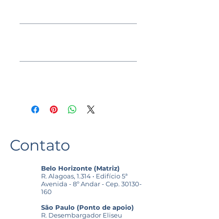
DETALHES DO PRODUTO
Use este espaço para adicionar mais 
POLÍTICA DE DEVOLUÇÃO E
detalhes sobre seu produto, como 
REEMBOLSO
tamanho, material, cuidados 
especiais e instruções de limpeza. 
Use este espaço para informar seus 
Este também é um ótimo lugar para 
INFORMAÇÕES DE ENVIO
clientes sobre o que fazer caso 
escrever o que torna seu produto 
estejam insatisfeitos com a compra. 
especial e como seus clientes podem 
Use este espaço para adicionar mais 
Ter uma política de reembolso ou de 
se beneficiar deste item.
informações sobre seus métodos de 
devolução é uma ótima maneira de 
envio, processamento e custos. Ter 
estabelecer confiança e garantir 
uma política de envio é uma ótima 
compras com segurança.
maneira de estabelecer confiança e 
Contato
garantir compras com segurança.
Belo Horizonte (Matriz)
R. Alagoas, 1.314 • Edifício 5ª
Avenida - 8º Andar - Cep.
30130-
160
São Paulo (Ponto de apoio)
R. Desembargador Eliseu